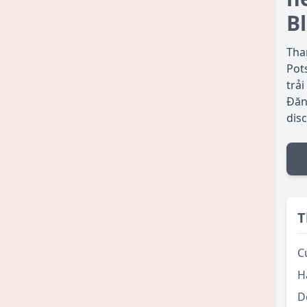
Bl
Tha
Pot
trả
Đăn
dis
T
C
H
D