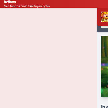
hello88
Nền tảng cá cược trực tuyến uy tín
he