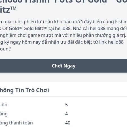
itz™
m gia cuộc phiêu lưu săn kho báu dưới đáy biển cùng Fishin
s Of Gold™ Gold Blitz™ tại hello88. Nhà cái hello88 mang đế
i nghiệm chơi game mượt mà với nhiều phần thưởng giá trị.
g ký ngay hôm nay để nhận ưu đãi đặc biệt từ link hello88
count!
Chơi Ngay
hông Tin Trò Chơi
uộn
5
àng
4
òng thanh toán
40