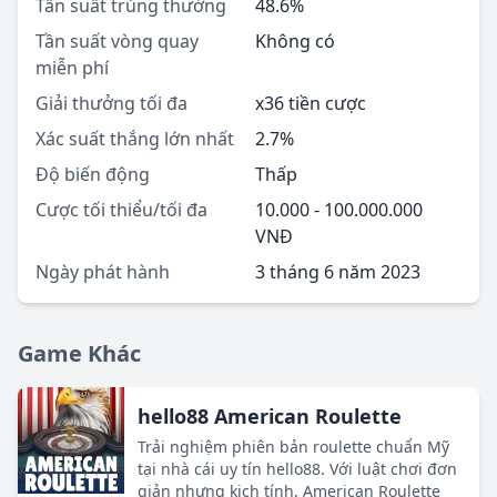
Tần suất trúng thưởng
48.6%
Tần suất vòng quay
Không có
miễn phí
Giải thưởng tối đa
x36 tiền cược
Xác suất thắng lớn nhất
2.7%
Độ biến động
Thấp
Cược tối thiểu/tối đa
10.000 - 100.000.000
VNĐ
Ngày phát hành
3 tháng 6 năm 2023
Game Khác
hello88 American Roulette
Trải nghiệm phiên bản roulette chuẩn Mỹ
tại nhà cái uy tín hello88. Với luật chơi đơn
giản nhưng kịch tính, American Roulette